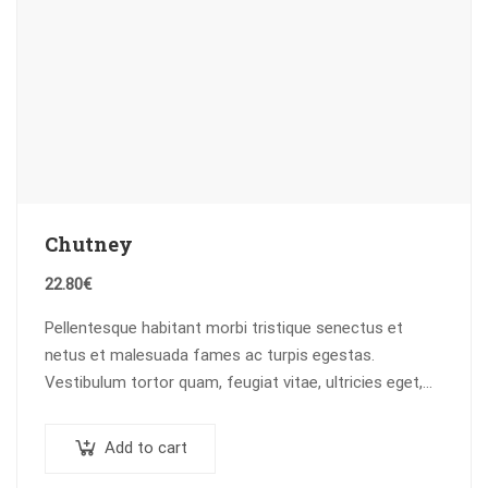
Chutney
22.80
€
Pellentesque habitant morbi tristique senectus et
netus et malesuada fames ac turpis egestas.
Vestibulum tortor quam, feugiat vitae, ultricies eget,
tempor sit amet, ante. Donec eu libero sit amet…
Add to cart