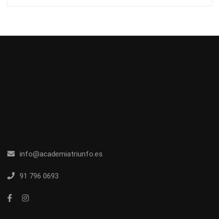
info@academiatriunfo.es
91 796 0693